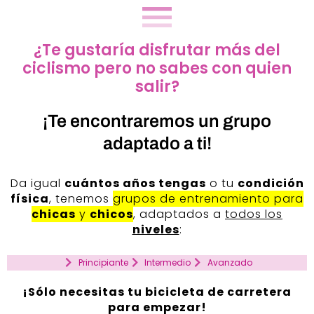
¿Te gustaría disfrutar más del
ciclismo pero no sabes con quien
salir?
¡Te encontraremos un grupo
adaptado a ti!
Da igual
cuántos años tengas
o tu
condición
física
, tenemos
grupos de entrenamiento para
chicas
y
chicos
, adaptados a
todos los
niveles
:
Principiante
Intermedio
Avanzado
¡Sólo necesitas tu bicicleta de carretera
para empezar!